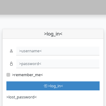
>log_in<
>username<
>password<
>remember_me<
>log_in<
>lost_password<